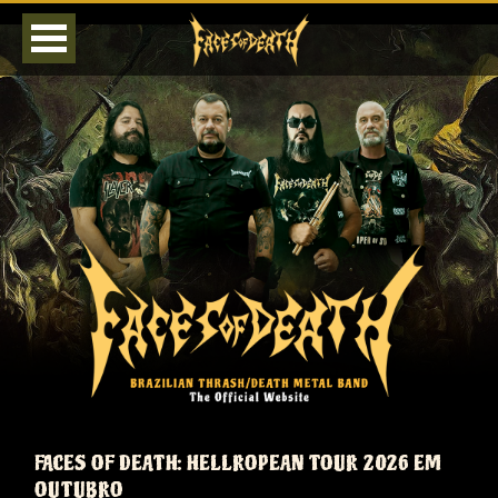
HOME
PRESS KIT / EPK
MÍDIA
LOJA
NOTÍCIAS
AGENDA
BIOGRAFIA
DISCOGRAFIA
FOTOS
FACES OF DEATH: HELLROPEAN TOUR 2026 EM
VÍDEOS
OUTUBRO